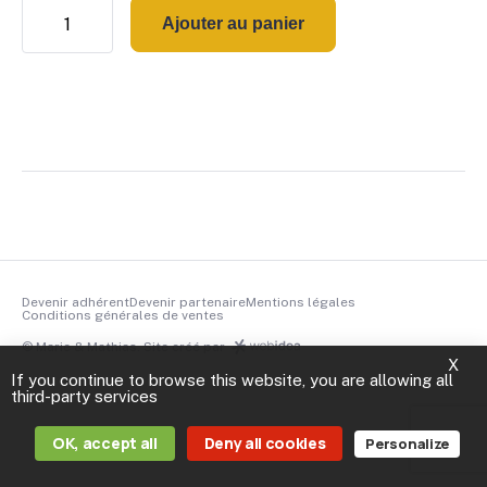
quantité
de
Ajouter au panier
donation
Devenir adhérent
Devenir partenaire
Mentions légales
Conditions générales de ventes
© Marie & Mathias. Site créé par
X
If you continue to browse this website, you are allowing all
third-party services
OK, accept all
Deny all cookies
Personalize