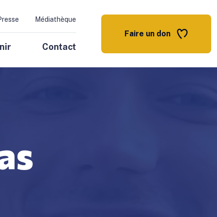
Presse
Médiathèque
Faire un don
nir
Contact
as